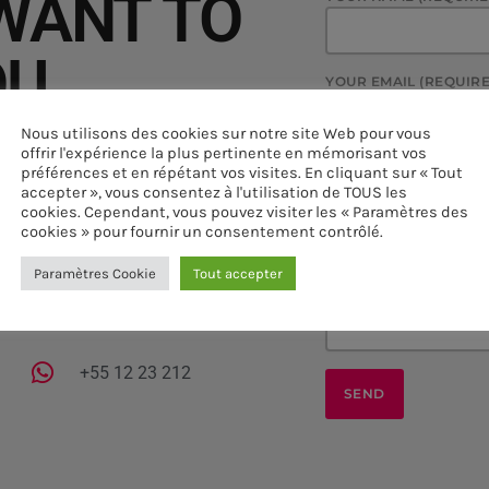
 WANT TO
OU
YOUR EMAIL (REQUIR
Nous utilisons des cookies sur notre site Web pour vous
offrir l'expérience la plus pertinente en mémorisant vos
SUBJECT
préférences et en répétant vos visites. En cliquant sur « Tout
lit tellus, luctus nec ullamcorper
accepter », vous consentez à l'utilisation de TOUS les
sectetur adipiscing elit. Ut elit
cookies. Cependant, vous pouvez visiter les « Paramètres des
cookies » pour fournir un consentement contrôlé.
YOUR MESSAGE
Paramètres Cookie
Tout accepter
s leo.
+55 12 23 212