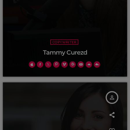
COPYWRITER
Tammy Curezd
person_outline