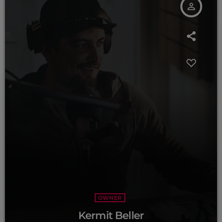
person_outline
CURRENT SHOW
OWNER
Kermit Beller