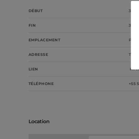
DÉBUT
30/0
FIN
30/0
EMPLACEMENT
PAR
ADRESSE
THE 
LIEN
HTT
TÉLÉPHONE
+55 5
Location