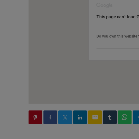
This page can't load 
This page can't load 
Do you own this website?
Do you own this website?
email