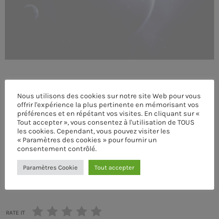
MEMBRES DE L’ÉQUIPE
CONTACTS
MUSIQUE
Nous utilisons des cookies sur notre site Web pour vous
TEAM
offrir l'expérience la plus pertinente en mémorisant vos
préférences et en répétant vos visites. En cliquant sur «
PRIVACY POLICY
Tout accepter », vous consentez à l'utilisation de TOUS
les cookies. Cependant, vous pouvez visiter les
« Paramètres des cookies » pour fournir un
CUSTOM PLAYER
ÉCRIT PAR:
PASCAL
consentement contrôlé.
Paramètres Cookie
Tout accepter
email
RALIEZOT 92
RATE IT