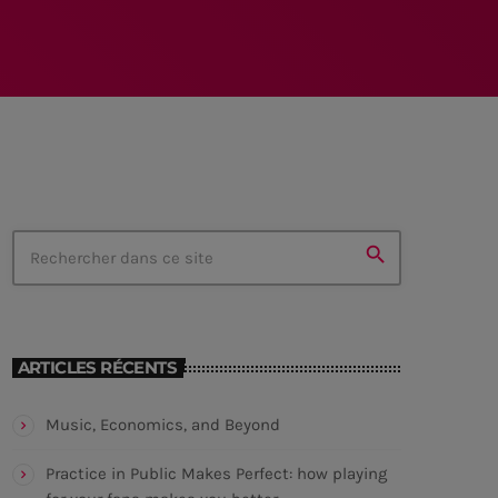
MEMBRES DE L’ÉQUIPE
RALIEZOT 92
search
ARTICLES RÉCENTS
Music, Economics, and Beyond
Practice in Public Makes Perfect: how playing