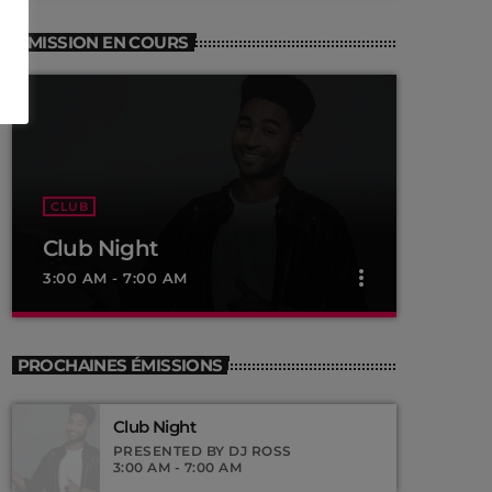
EMISSION EN COURS
CLUB
Club Night
more_vert
3:00 AM - 7:00 AM
close
Club Night
PROCHAINES ÉMISSIONS
Presented by Dj Ross
Club Night
For every Show page the timetable is
PRESENTED BY DJ ROSS
auomatically generated from the schedule,
3:00 AM - 7:00 AM
and you can set automatic carousels of