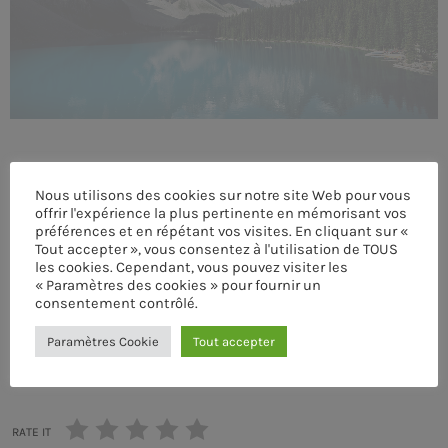
MEMBRES DE L’ÉQUIPE
CONTACTS
MUSIQUE
Nous utilisons des cookies sur notre site Web pour vous
TEAM
offrir l'expérience la plus pertinente en mémorisant vos
préférences et en répétant vos visites. En cliquant sur «
PRIVACY POLICY
Tout accepter », vous consentez à l'utilisation de TOUS
les cookies. Cependant, vous pouvez visiter les
« Paramètres des cookies » pour fournir un
CUSTOM PLAYER
ÉCRIT PAR:
PASCAL
consentement contrôlé.
Paramètres Cookie
Tout accepter
email
RALIEZOT 92
RATE IT