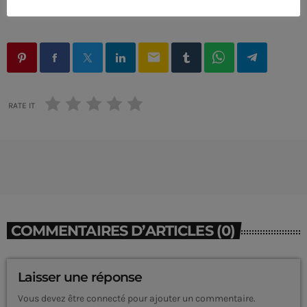
ÉCRIT PAR:
PASCAL
email
RATE IT
COMMENTAIRES D’ARTICLES (0)
CURRENT SHOW
Laisser une réponse
Vous devez être connecté pour ajouter un commentaire.