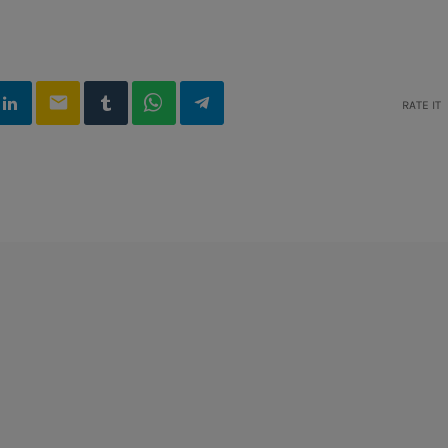
email
RATE IT