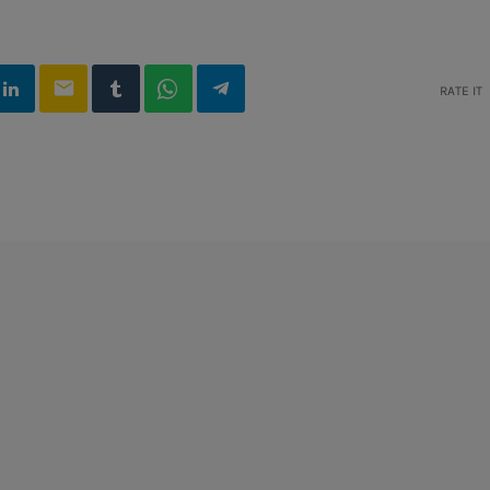
email
RATE IT