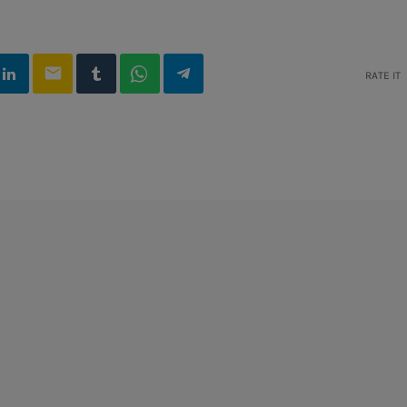
email
RATE IT