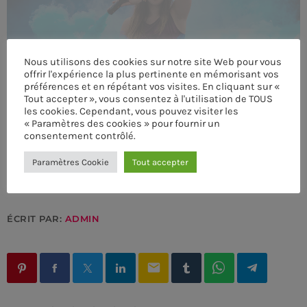
MEMBRES DE L’ÉQUIPE
Nous utilisons des cookies sur notre site Web pour vous
offrir l'expérience la plus pertinente en mémorisant vos
CONTACTS
préférences et en répétant vos visites. En cliquant sur «
Tout accepter », vous consentez à l'utilisation de TOUS
les cookies. Cependant, vous pouvez visiter les
MUSIQUE
« Paramètres des cookies » pour fournir un
consentement contrôlé.
TEAM
Paramètres Cookie
Tout accepter
PRIVACY POLICY
CUSTOM PLAYER
ÉCRIT PAR:
ADMIN
RALIEZOT 92
email