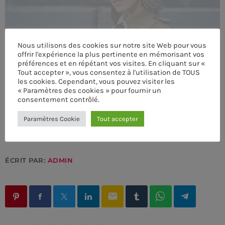
MEMBRES DE L’ÉQUIPE
Nous utilisons des cookies sur notre site Web pour vous
offrir l'expérience la plus pertinente en mémorisant vos
CONTACTS
préférences et en répétant vos visites. En cliquant sur «
Tout accepter », vous consentez à l'utilisation de TOUS
les cookies. Cependant, vous pouvez visiter les
MUSIQUE
« Paramètres des cookies » pour fournir un
consentement contrôlé.
TEAM
Paramètres Cookie
Tout accepter
PRIVACY POLICY
CUSTOM PLAYER
ÉCRIT PAR:
ADMIN
RALIEZOT 92
email