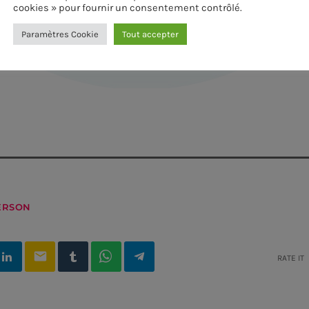
cookies » pour fournir un consentement contrôlé.
Paramètres Cookie
Tout accepter
ERSON
email
RATE IT