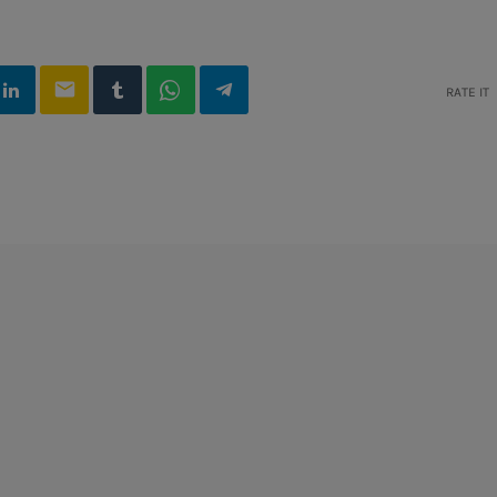
email
RATE IT