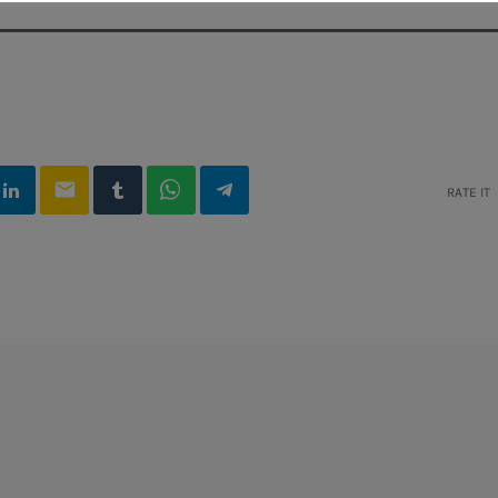
email
RATE IT