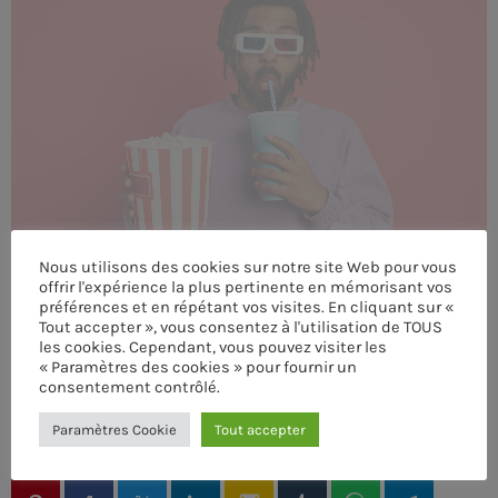
MEMBRES DE L’ÉQUIPE
CONTACTS
MUSIQUE
TEAM
Nous utilisons des cookies sur notre site Web pour vous
PRIVACY POLICY
offrir l'expérience la plus pertinente en mémorisant vos
préférences et en répétant vos visites. En cliquant sur «
CUSTOM PLAYER
Tout accepter », vous consentez à l'utilisation de TOUS
les cookies. Cependant, vous pouvez visiter les
« Paramètres des cookies » pour fournir un
consentement contrôlé.
RALIEZOT 92
ÉCRIT PAR:
PASCAL
Paramètres Cookie
Tout accepter