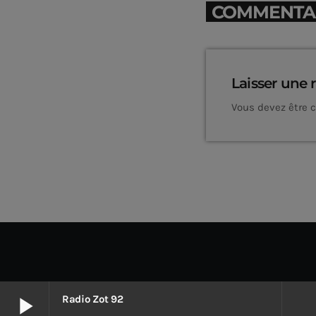
COMMENTAIR
Laisser une 
Vous devez être 
play_arrow
Radio Zot 92