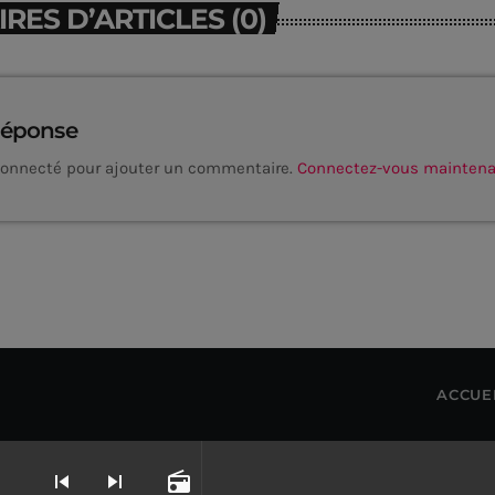
ES D’ARTICLES (0)
réponse
connecté pour ajouter un commentaire.
Connectez-vous mainten
ACCUE
skip_previous
skip_next
radio