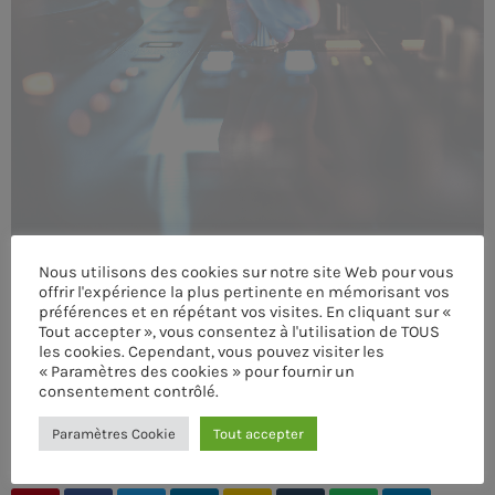
MEMBRES DE L’ÉQUIPE
CONTACTS
MUSIQUE
TEAM
Nous utilisons des cookies sur notre site Web pour vous
PRIVACY POLICY
offrir l'expérience la plus pertinente en mémorisant vos
préférences et en répétant vos visites. En cliquant sur «
CUSTOM PLAYER
Tout accepter », vous consentez à l'utilisation de TOUS
les cookies. Cependant, vous pouvez visiter les
« Paramètres des cookies » pour fournir un
consentement contrôlé.
RALIEZOT 92
ÉCRIT PAR:
ADMIN
Paramètres Cookie
Tout accepter