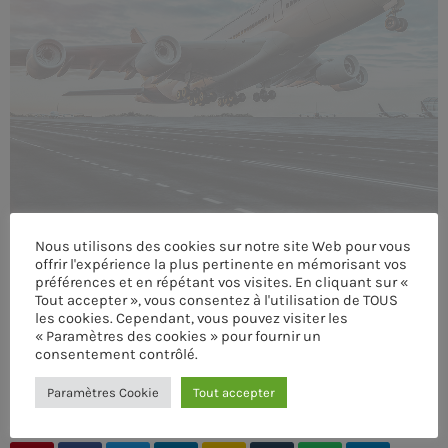
MEMBRES DE L’ÉQUIPE
CONTACTS
MUSIQUE
TEAM
Nous utilisons des cookies sur notre site Web pour vous
PRIVACY POLICY
offrir l'expérience la plus pertinente en mémorisant vos
préférences et en répétant vos visites. En cliquant sur «
CUSTOM PLAYER
Tout accepter », vous consentez à l'utilisation de TOUS
les cookies. Cependant, vous pouvez visiter les
« Paramètres des cookies » pour fournir un
consentement contrôlé.
RALIEZOT 92
ÉCRIT PAR:
ADMIN
Paramètres Cookie
Tout accepter