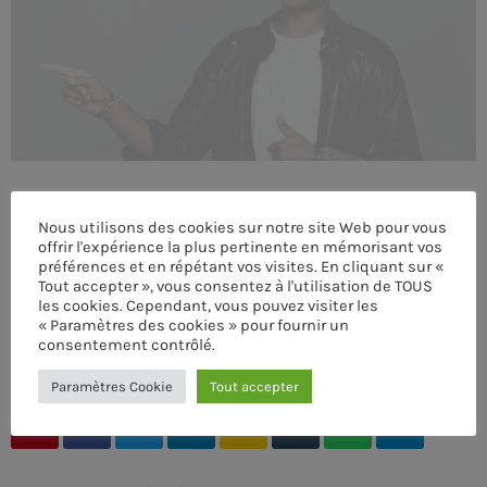
MEMBRES DE L’ÉQUIPE
CONTACTS
MUSIQUE
TEAM
Nous utilisons des cookies sur notre site Web pour vous
offrir l'expérience la plus pertinente en mémorisant vos
préférences et en répétant vos visites. En cliquant sur «
PRIVACY POLICY
Tout accepter », vous consentez à l'utilisation de TOUS
les cookies. Cependant, vous pouvez visiter les
CUSTOM PLAYER
« Paramètres des cookies » pour fournir un
consentement contrôlé.
ÉCRIT PAR:
ADMIN
Paramètres Cookie
Tout accepter
RALIEZOT 92
email