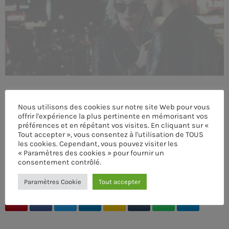
MEMBRES DE L’ÉQUIPE
CONTACTS
MUSIQUE
TEAM
Nous utilisons des cookies sur notre site Web pour vous
offrir l'expérience la plus pertinente en mémorisant vos
préférences et en répétant vos visites. En cliquant sur «
PRIVACY POLICY
Tout accepter », vous consentez à l'utilisation de TOUS
les cookies. Cependant, vous pouvez visiter les
CUSTOM PLAYER
« Paramètres des cookies » pour fournir un
consentement contrôlé.
ÉCRIT PAR:
ADMIN
Paramètres Cookie
Tout accepter
RALIEZOT 92
email