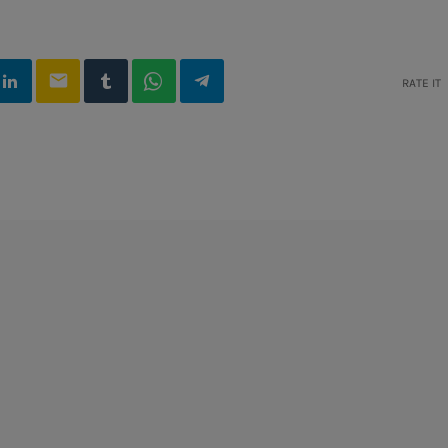
email
RATE IT