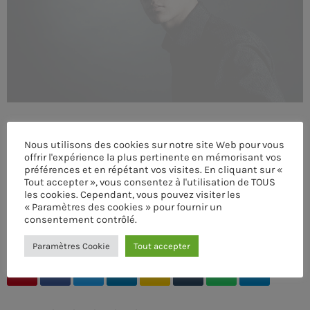
MEMBRES DE L’ÉQUIPE
CONTACTS
MUSIQUE
TEAM
Nous utilisons des cookies sur notre site Web pour vous
offrir l'expérience la plus pertinente en mémorisant vos
préférences et en répétant vos visites. En cliquant sur «
PRIVACY POLICY
Tout accepter », vous consentez à l'utilisation de TOUS
les cookies. Cependant, vous pouvez visiter les
CUSTOM PLAYER
« Paramètres des cookies » pour fournir un
consentement contrôlé.
ÉCRIT PAR:
ADMIN
Paramètres Cookie
Tout accepter
RALIEZOT 92
email