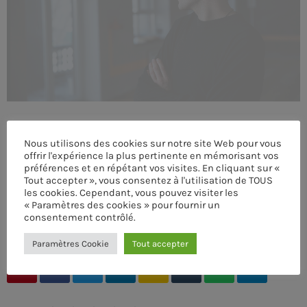
MEMBRES DE L’ÉQUIPE
CONTACTS
MUSIQUE
TEAM
Nous utilisons des cookies sur notre site Web pour vous
offrir l'expérience la plus pertinente en mémorisant vos
préférences et en répétant vos visites. En cliquant sur «
PRIVACY POLICY
Tout accepter », vous consentez à l'utilisation de TOUS
les cookies. Cependant, vous pouvez visiter les
CUSTOM PLAYER
« Paramètres des cookies » pour fournir un
consentement contrôlé.
ÉCRIT PAR:
ADMIN
Paramètres Cookie
Tout accepter
RALIEZOT 92
email