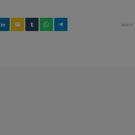
email
RATE IT