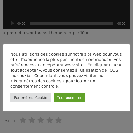
t
e
MEMBRES DE L’ÉQUIPE
u
00:00
00:00
r
a
« pro-radio-wordpress-theme-sample-10 ».
CONTACTS
u
d
MUSIQUE
i
Nous utilisons des cookies sur notre site Web pour vous
offrir l'expérience la plus pertinente en mémorisant vos
o
TEAM
préférences et en répétant vos visites. En cliquant sur «
Tout accepter », vous consentez à l'utilisation de TOUS
PRIVACY POLICY
les cookies. Cependant, vous pouvez visiter les
ÉCRIT PAR:
ADMIN
« Paramètres des cookies » pour fournir un
CUSTOM PLAYER
consentement contrôlé.
Paramètres Cookie
Tout accepter
email
RALIEZOT 92
RATE IT