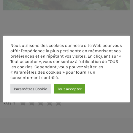
MEMBRES DE L’ÉQUIPE
CONTACTS
Nous utilisons des cookies sur notre site Web pour vous
MUSIQUE
offrir l'expérience la plus pertinente en mémorisant vos
préférences et en répétant vos visites. En cliquant sur «
TEAM
ÉCRIT PAR:
PASCAL
Tout accepter », vous consentez à l'utilisation de TOUS
les cookies. Cependant, vous pouvez visiter les
« Paramètres des cookies » pour fournir un
PRIVACY POLICY
consentement contrôlé.
email
CUSTOM PLAYER
Paramètres Cookie
Tout accepter
RATE IT
RALIEZOT 92