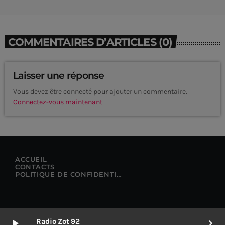
COMMENTAIRES D’ARTICLES (0)
Laisser une réponse
Vous devez être connecté pour ajouter un commentaire.
Connectez-vous maintenant
ACCUEIL
CONTACTS
POLITIQUE DE CONFIDENTIALITÉ
CURRENT SHOW
Radio Zot 92
play_arrow
keyboard_arrow_right