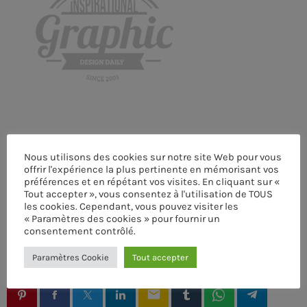
MEMBRES DE L’ÉQUIPE
CONTACTS
MUSIQUE
TEAM
Nous utilisons des cookies sur notre site Web pour vous
offrir l'expérience la plus pertinente en mémorisant vos
PRIVACY POLICY
préférences et en répétant vos visites. En cliquant sur «
Tout accepter », vous consentez à l'utilisation de TOUS
CUSTOM PLAYER
les cookies. Cependant, vous pouvez visiter les
« Paramètres des cookies » pour fournir un
consentement contrôlé.
ÉCRIT PAR:
ADMIN
RALIEZOT 92
Paramètres Cookie
Tout accepter
email