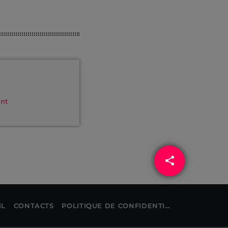
ant
share
email
IL
CONTACTS
POLITIQUE DE CONFIDENTIALITÉ