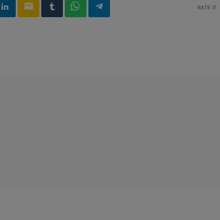
email
RATE IT