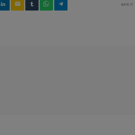
email
RATE IT