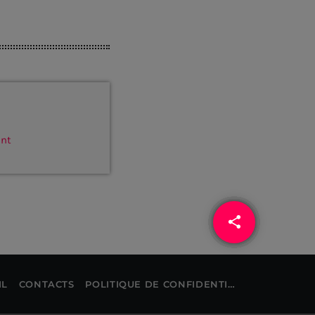
ant
share
email
IL
CONTACTS
POLITIQUE DE CONFIDENTIALITÉ