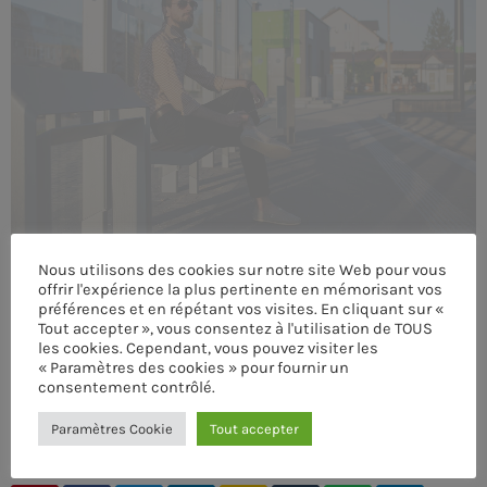
MEMBRES DE L’ÉQUIPE
CONTACTS
MUSIQUE
TEAM
Nous utilisons des cookies sur notre site Web pour vous
PRIVACY POLICY
offrir l'expérience la plus pertinente en mémorisant vos
préférences et en répétant vos visites. En cliquant sur «
CUSTOM PLAYER
Tout accepter », vous consentez à l'utilisation de TOUS
les cookies. Cependant, vous pouvez visiter les
« Paramètres des cookies » pour fournir un
consentement contrôlé.
RALIEZOT 92
Paramètres Cookie
Tout accepter
ÉCRIT PAR:
ADMIN