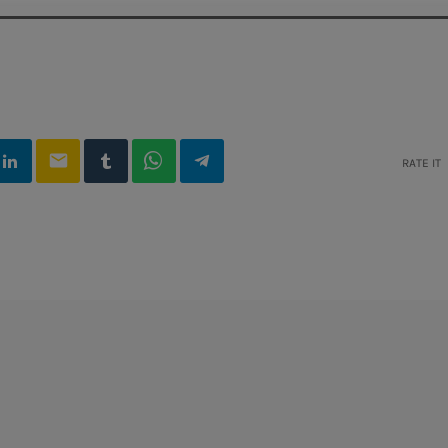
email
RATE IT