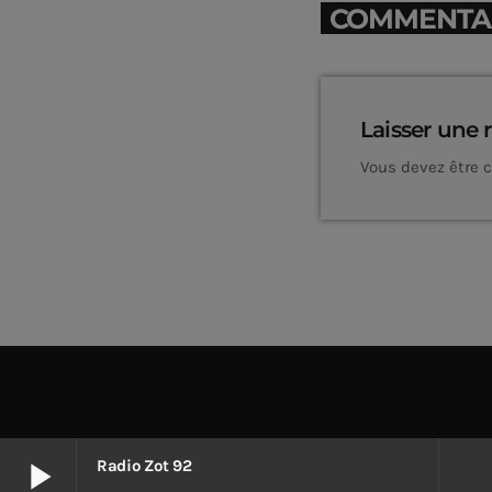
COMMENTAIR
Laisser une 
Vous devez être 
play_arrow
Radio Zot 92