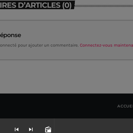
ES D’ARTICLES (0)
réponse
connecté pour ajouter un commentaire.
Connectez-vous mainten
ACCUE
skip_previous
skip_next
radio