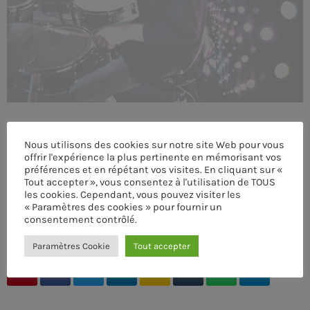
MEMBRES DE L’ÉQUIPE
CONTACTS
MUSIQUE
TEAM
Nous utilisons des cookies sur notre site Web pour vous
offrir l'expérience la plus pertinente en mémorisant vos
préférences et en répétant vos visites. En cliquant sur «
PRIVACY POLICY
Tout accepter », vous consentez à l'utilisation de TOUS
les cookies. Cependant, vous pouvez visiter les
CUSTOM PLAYER
« Paramètres des cookies » pour fournir un
consentement contrôlé.
ÉCRIT PAR:
ADMIN
Paramètres Cookie
Tout accepter
RALIEZOT 92
email