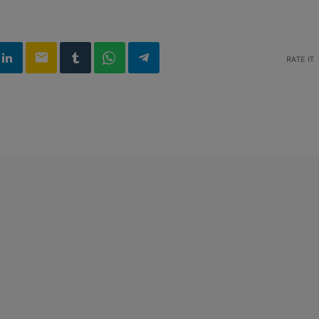
email
RATE IT